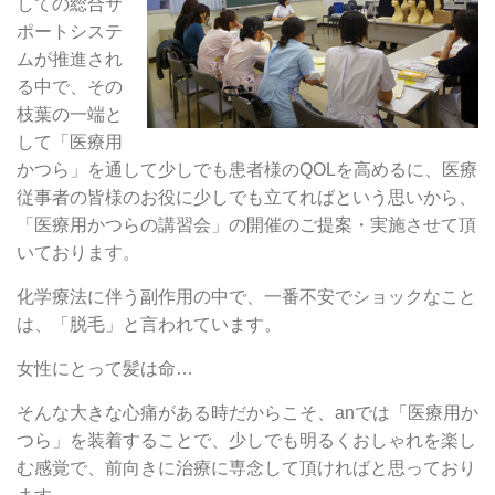
しての総合サ
ポートシステ
ムが推進され
る中で、その
枝葉の一端と
して「医療用
かつら」を通して少しでも患者様のQOLを高めるに、医療
従事者の皆様のお役に少しでも立てればという思いから、
「医療用かつらの講習会」の開催のご提案・実施させて頂
いております。
化学療法に伴う副作用の中で、一番不安でショックなこと
は、「脱毛」と言われています。
女性にとって髪は命…
そんな大きな心痛がある時だからこそ、anでは「医療用か
つら」を装着することで、少しでも明るくおしゃれを楽し
む感覚で、前向きに治療に専念して頂ければと思っており