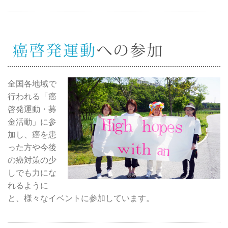
全国各地域で
行われる「癌
啓発運動・募
金活動」に参
加し、癌を患
った方や今後
の癌対策の少
しでも力にな
れるように
と、様々なイベントに参加しています。