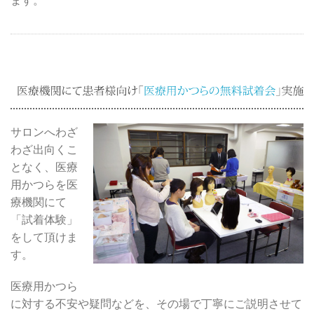
ます。
サロンへわざ
わざ出向くこ
となく、医療
用かつらを医
療機関にて
「試着体験」
をして頂けま
す。
医療用かつら
に対する不安や疑問などを、その場で丁寧にご説明させて