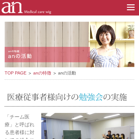
TOP PAGE
anの特徴
anの活動
「チーム医
療」と呼ばれ
る患者様に対