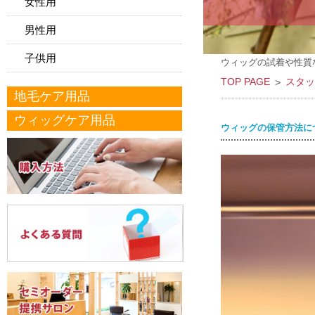
女性用
男性用
子供用
ウィッグの試着や性質
TOP PAGE
スタッ
地毛ケア用品
ウィッグケア用品
ウィッグの保管方法に