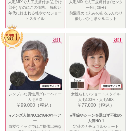
人毛MIXで人工皮膚付き(左分け
人毛MIXで人工皮膚付き(センタ
部分) なのにこの価格。 幅広い
ー分け部分)
年代に好まれる軽やかなショー
前髪長めで丸みのあるふんわり
トスタイル
優しいひし形シルエット
シンプルな男性用グレーヘアー
女性らしいショートスタイル
人毛MIX
人毛100%・人毛MIX
￥99,000（税込）
￥77,000（税込）
●メンズ人気NO.1のGRAYヘア
●季節やシーンを選ばず不動の
ー
人気NO.1
白髪ウィッグではご提供出来な
定番のナチュラルショート