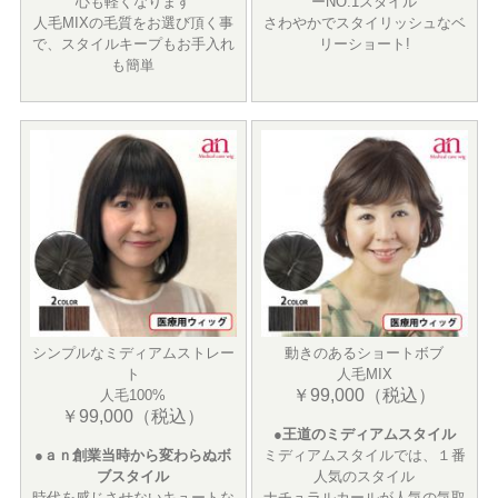
心も軽くなります
ーNO.1スタイル
人毛MIXの毛質をお選び頂く事
さわやかでスタイリッシュなベ
で、スタイルキープもお手入れ
リーショート!
も簡単
シンプルなミディアムストレー
動きのあるショートボブ
ト
人毛MIX
￥99,000（税込）
人毛100%
￥99,000（税込）
●王道のミディアムスタイル
●ａｎ創業当時から変わらぬボ
ミディアムスタイルでは、１番
ブスタイル
人気のスタイル
時代を感じさせないキュートな
ナチュラルカールが人気の気取