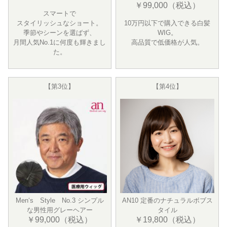
￥99,000（税込）
スマートで
スタイリッシュなショート。
10万円以下で購入できる白髪
季節やシーンを選ばず、
WIG。
月間人気No.1に何度も輝きまし
高品質で低価格が人気。
た。
【第3位】
【第4位】
Men‘s Style No.3 シンプル
AN10 定番のナチュラルボブス
な男性用グレーヘアー
タイル
￥99,000（税込）
￥19,800（税込）