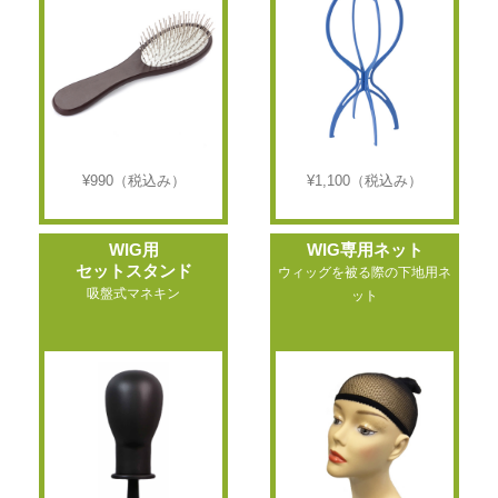
¥990
（税込み）
¥1,100
（税込み）
WIG用
WIG専用ネット
セットスタンド
ウィッグを被る際の下地用ネ
吸盤式マネキン
ット